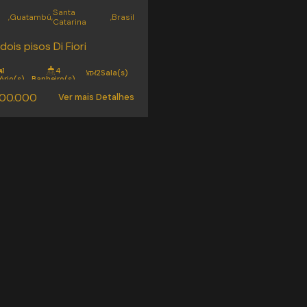
Santa
,
Guatambú
,
,
Brasil
Catarina
dois pisos Di Fiori
1
4
2
Sala(s)
ório(s)
Banheiro(s)
íte(s)
4
Vaga(s)
200.000
Ver mais Detalhes