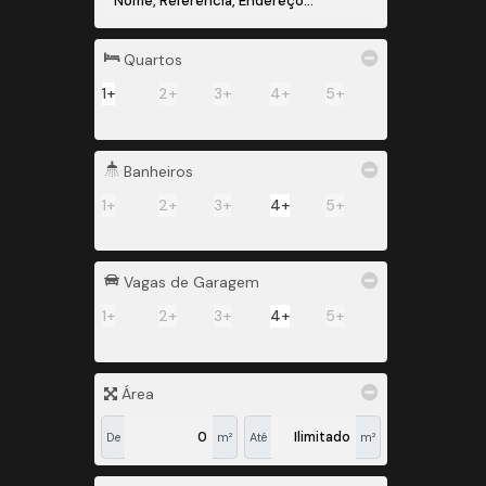
Quartos
1+
2+
3+
4+
5+
Banheiros
1+
2+
3+
4+
5+
Vagas de Garagem
1+
2+
3+
4+
5+
Área
De
m²
Até
m²