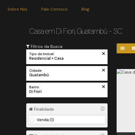
Sobre Nós
Fale Conosco
Blog
Casa em Di Fiori, Guatambú - SC
Filtros da Busca
Tipo de Imóvel:
Residencial » Casa
Cidade:
Guatambú
Bairro:
Di Fiori
Finalidade
Venda (1)