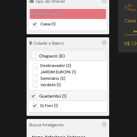
Tipo do Imóvel
Di
Fiori
Residencial (1)
Casa 
Casa (1)
Dormit
1
Su
R$
1.
Cidade e Bairro
Chapecó (6)
Desbravador (2)
JARDIM EUROPA (1)
Seminário (2)
Verdetti (1)
Guatambú (1)
Di Fiori (1)
Busca Inteligente