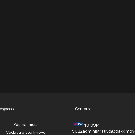
vegação
Contato
Página Inicial
49 9914-
9022
administrativo@daxximov
Cadastre seu Imóvel