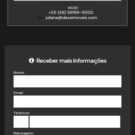
CAROLINE MONGES CHAVES FOLLE
CRECI
61559-SC
+55 (49) 99917-4727
carolfolle@live.com
Receber mais Informações
Nome:
Email:
Telefone:
Mensagem: