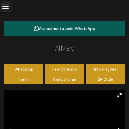
Atendimento pelo
WhatsApp
Al Mare
WhatsApp
Fale Conosco
Informações
Imprimir
Compartilhar
QR Code