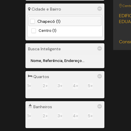
Cent
Cidade e Bairro
EDIFI
EDUA
Chapecó (1)
Centro (1)
Consu
Busca Inteligente
Quartos
1+
2+
3+
4+
5+
Banheiros
1+
2+
3+
4+
5+