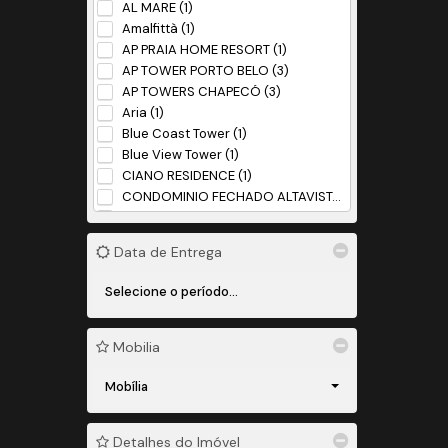
AL MARE (1)
Amalfittà (1)
AP PRAIA HOME RESORT (1)
AP TOWER PORTO BELO (3)
AP TOWERS CHAPECÓ (3)
Aria (1)
Blue Coast Tower (1)
Blue View Tower (1)
CIANO RESIDENCE (1)
CONDOMINIO FECHADO ALTAVISTA (1)
CONDOMINIO FECHADO GRANCITTÁ (1)
Habitah (1)
Data de Entrega
HOME PARK CHAPECÓ (2)
ISLA (1)
LAGOM (1)
Loteamento Gardens (1)
Loteamento Industrial De Marco (1)
Mobilia
Loteamento Kirosa (4)
MARIS RESIDENCIAL CLUBE (1)
Mobília
MILLENNIUM (1)
Nautilus Bech Home (1)
Detalhes do Imóvel