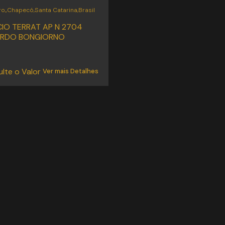
ro
,
Chapecó
,
Santa Catarina
,
Brasil
CIO TERRAT AP N 2704
RDO BONGIORNO
lte o Valor
Ver mais Detalhes