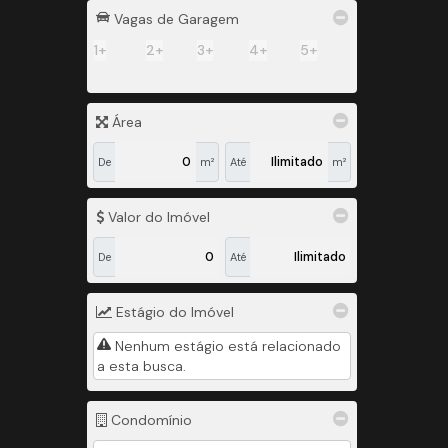
Vagas de Garagem
1+
2+
3+
4+
5+
Área
De
m²
Até
m²
Valor do Imóvel
De
Até
Estágio do Imóvel
Nenhum estágio está relacionado
a esta busca.
Condomínio