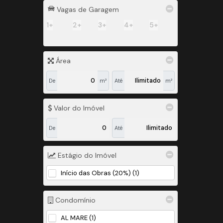
Vagas de Garagem
1+
2+
3+
4+
5+
Área
De
m²
Até
m²
Valor do Imóvel
De
Até
Estágio do Imóvel
Início das Obras (20%) (1)
Condomínio
AL MARE (1)