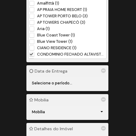
Amalfittà (1)
AP PRAIA HOME RESORT (1)
AP TOWER PORTO BELO (3)
AP TOWERS CHAPECÓ (3)
Aria (1)
Blue Coast Tower (1)
Blue View Tower (1)
CIANO RESIDENCE (1)
CONDOMINIO FECHADO ALTAVISTA (1)
CONDOMINIO FECHADO GRANCITTÁ (1)
Habitah (1)
Data de Entrega
HOME PARK CHAPECÓ (2)
ISLA (1)
LAGOM (1)
Loteamento Gardens (1)
Loteamento Industrial De Marco (1)
Mobilia
Loteamento Kirosa (4)
MARIS RESIDENCIAL CLUBE (1)
Mobília
MILLENNIUM (1)
Nautilus Bech Home (1)
Detalhes do Imóvel
OCEANIC TOWER RESIDENCE (1)