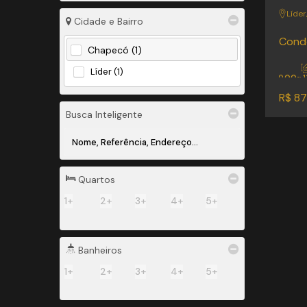
Líder
Cidade e Bairro
Condo
Chapecó (1)
Líder (1)
.00
600
~ 
Út
R$
87
Busca Inteligente
Quartos
1+
2+
3+
4+
5+
Banheiros
1+
2+
3+
4+
5+