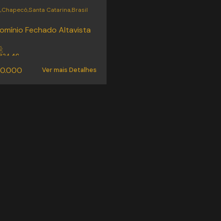
,
Chapecó
,
Santa Catarina
,
Brasil
mínio Fechado Altavista
.40
1324
m²
il:
0.000
Ver mais Detalhes